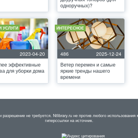
одноручных)?
И УСЛУГИ
ИНТЕРЕСНОЕ
2023-04-20
486
2025-12-24
лее эффективные
Ветер перемен и самые
ва для уборки дома
яркие тренды нашего
времени
азрешение не требуется. Ntlibrary.ru не против любого использования 
гиперссылки на источник.