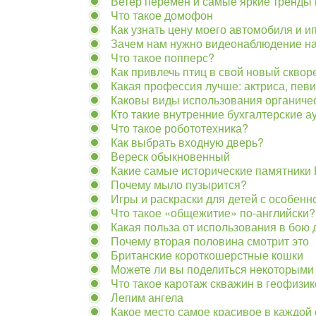
Ветер перемен и самые яркие тренды
Что такое домофон
Как узнать цену моего автомобиля и и
Зачем нам нужно видеонаблюдение н
Что такое попперс?
Как привлечь птиц в свой новый сквор
Какая профессия лучше: актриса, пев
Каковы виды использования органиче
Кто такие внутренние бухгалтерские а
Что такое робототехника?
Как выбрать входную дверь?
Вереск обыкновенный
Какие самые исторические памятники
Почему мыло пузырится?
Игры и раскраски для детей с особенн
Что такое «общежитие» по-английски?
Какая польза от использования в бою
Почему вторая половина смотрит это
Британские короткошерстные кошки
Можете ли вы поделиться некоторыми
Что такое каротаж скважин в геофизик
Лепим ангела
Какое место самое красивое в каждой