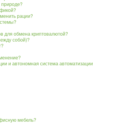
в природе?
афикой?
аменить рации?
истемы?
ов для обмена криптовалютой?
между собой)?
т?
именение?
ции и автономная система автоматизации
офисную мебель?