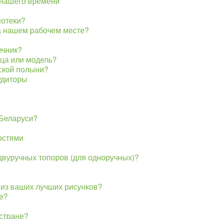
 нашего времени
потеки?
а нашем рабочем месте?
ечник?
ица или модель?
ской полыни?
удиторы
 Беларуси?
остями
 двуручных топоров (для одноручных)?
 из ваших лучших рисунков?
е?
 стране?