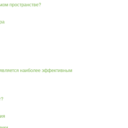
ьком пространстве?
ра
я является наиболее эффективным
т?
ния
инки