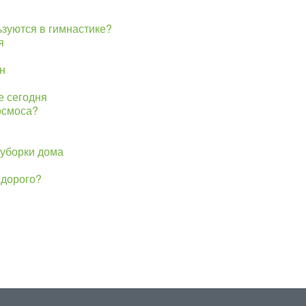
ьзуются в гимнастике?
я
н
е сегодня
осмоса?
уборки дома
 дорого?