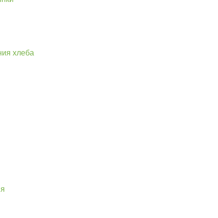
ния хлеба
ия